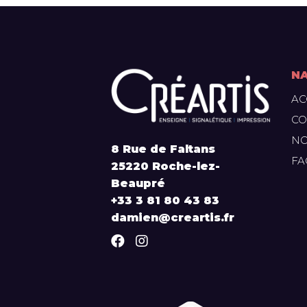
NA
AC
CO
NO
8 Rue de Faltans
FA
25220 Roche-lez-
Beaupré
+33 3 81 80 43 83
damien@creartis.fr