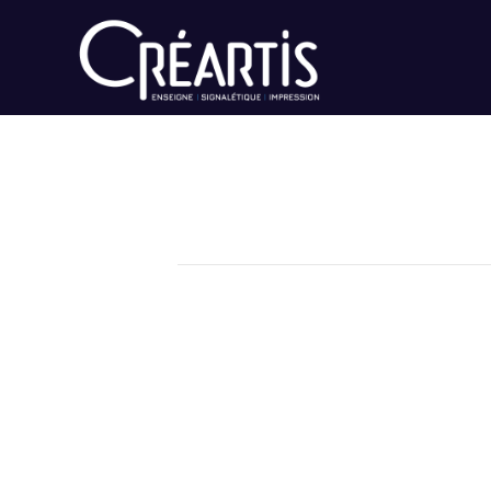
Signalétique (film
Par
Neithy88
|
20 avril 2022
|
Com