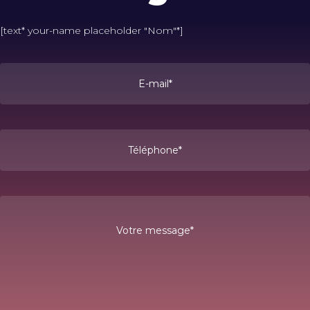
[text* your-name placeholder "Nom"*]