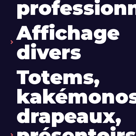
professionn
Affichage
divers
Totems,
kakémonos
drapeaux,
présentoirs