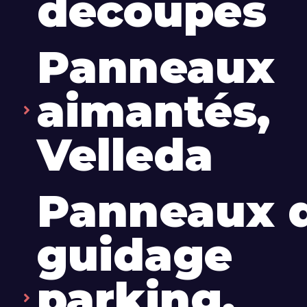
découpés
Panneaux
aimantés,
Velleda
Panneaux 
guidage
parking,