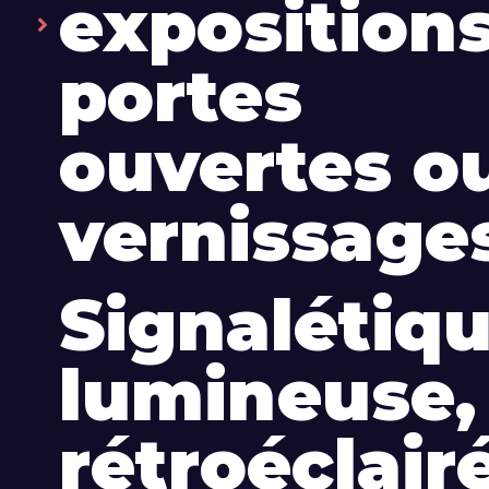
expositions
portes
ouvertes o
vernissage
Signalétiq
lumineuse,
rétroéclair